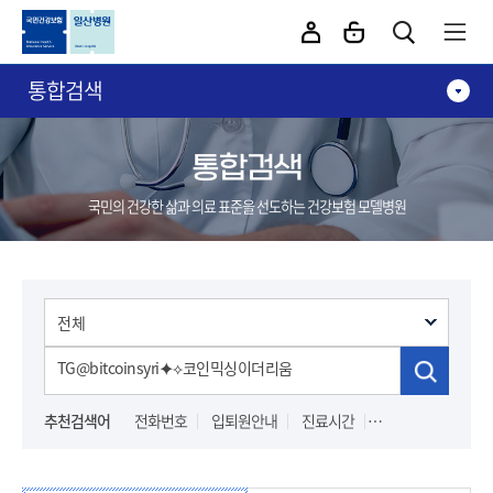
카피라이트로 가기
본문으로 가기
주메뉴로 가기
통합검색
통합검색
국민의 건강한 삶과 의료 표준을 선도하는 건강보험 모델병원
추천검색어
전화번호
입퇴원안내
진료시간