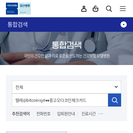
카피라이트로 가기
본문으로 가기
주메뉴로 가기
통합검색
통합검색
국민의 건강한 삶과 의료 표준을 선도하는 건강보험 모델병원
추천검색어
전화번호
입퇴원안내
진료시간