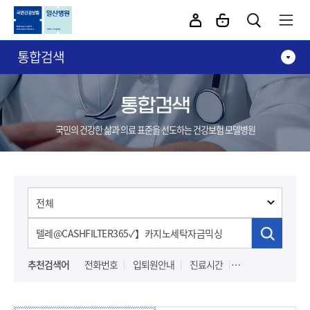
카피라이트로 가기
본문으로 가기
주메뉴로 가기
통합검색
통합검색
국민의 건강한 삶과 의료 표준을 선도하는 건강보험 모델병원
추천검색어
전화번호
입퇴원안내
진료시간