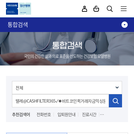
카피라이트로 가기
본문으로 가기
주메뉴로 가기
통합검색
통합검색
국민의 건강한 삶과 의료 표준을 선도하는 건강보험 모델병원
추천검색어
전화번호
입퇴원안내
진료시간