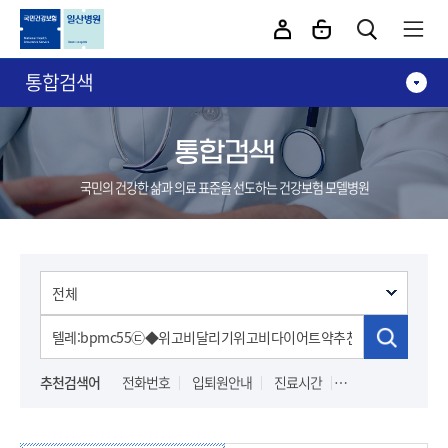
카피라이트로 가기
본문으로 가기
주메뉴로 가기
통합검색
통합검색
국민의 건강한 삶과 의료 표준을 선도하는 건강보험 모델병원
추천검색어
전화번호
입퇴원안내
진료시간