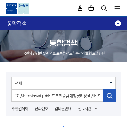
카피라이트로 가기
본문으로 가기
주메뉴로 가기
통합검색
통합검색
국민의 건강한 삶과 의료 표준을 선도하는 건강보험 모델병원
추천검색어
전화번호
입퇴원안내
진료시간