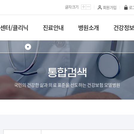
카피라이트로 가기
본문으로 가기
주메뉴로 가기
글자크기
회원가입
로
/센터/클리닉
진료안내
병원소개
건강정
통합검색
국민의 건강한 삶과 의료 표준을 선도하는 건강보험 모델병원