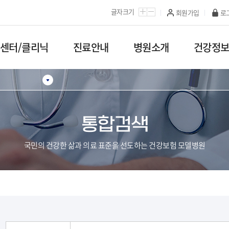
카피라이트로 가기
본문으로 가기
주메뉴로 가기
글자크기
회원가입
로
/센터/클리닉
진료안내
병원소개
건강정
통합검색
국민의 건강한 삶과 의료 표준을 선도하는 건강보험 모델병원