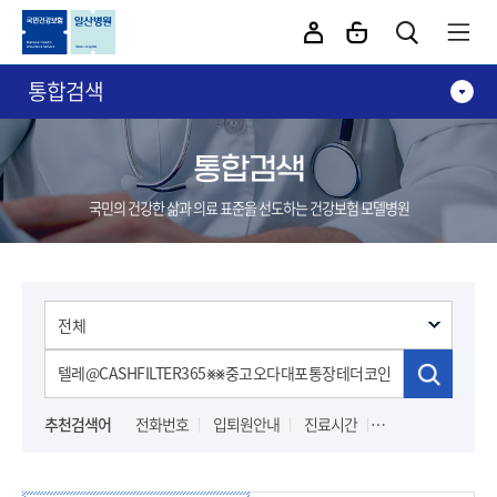
카피라이트로 가기
본문으로 가기
주메뉴로 가기
통합검색
통합검색
국민의 건강한 삶과 의료 표준을 선도하는 건강보험 모델병원
추천검색어
전화번호
입퇴원안내
진료시간