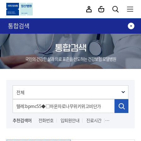
카피라이트로 가기
본문으로 가기
주메뉴로 가기
통합검색
통합검색
국민의 건강한 삶과 의료 표준을 선도하는 건강보험 모델병원
추천검색어
전화번호
입퇴원안내
진료시간