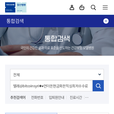
카피라이트로 가기
본문으로 가기
주메뉴로 가기
통합검색
통합검색
국민의 건강한 삶과 의료 표준을 선도하는 건강보험 모델병원
추천검색어
전화번호
입퇴원안내
진료시간