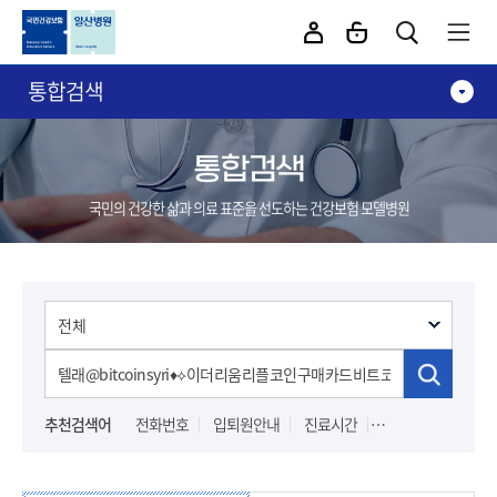
카피라이트로 가기
본문으로 가기
주메뉴로 가기
통합검색
통합검색
국민의 건강한 삶과 의료 표준을 선도하는 건강보험 모델병원
추천검색어
전화번호
입퇴원안내
진료시간